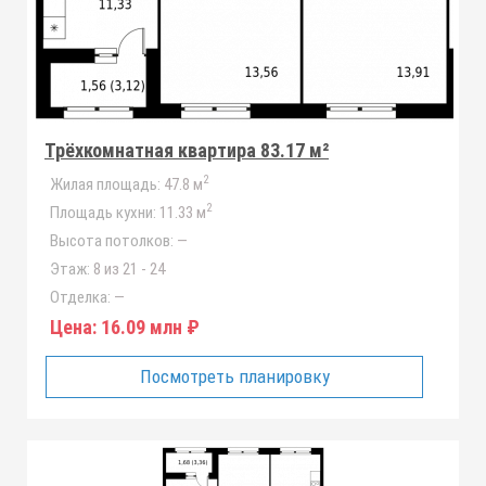
Трёхкомнатная квартира 83.17 м²
2
Жилая площадь:
47.8 м
2
Площадь кухни:
11.33 м
Высота потолков:
—
Этаж:
8 из 21 - 24
Отделка:
—
Цена:
16.09 млн ₽
Посмотреть планировку