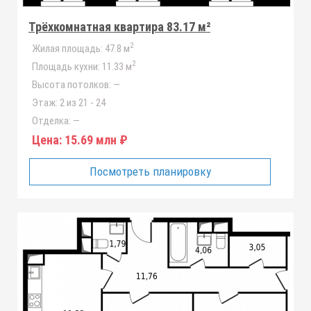
Трёхкомнатная квартира 83.17 м²
2
Жилая площадь:
47.8 м
2
Площадь кухни:
11.33 м
Высота потолков:
—
Этаж:
2 из 21 - 24
Отделка:
—
Цена:
15.69 млн ₽
Посмотреть планировку