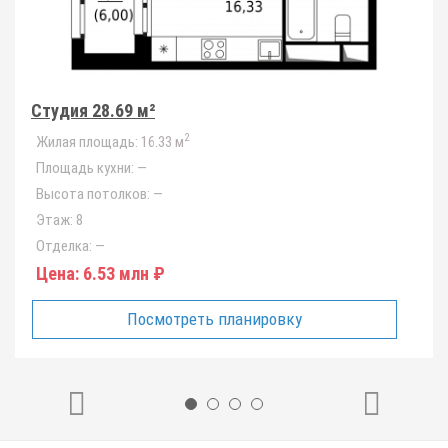
Студия 28.69 м²
2
Жилая площадь:
16.33 м
Площадь кухни:
—
Высота потолков:
—
Этаж:
8
Отделка:
—
Цена:
6.53 млн ₽
Посмотреть планировку