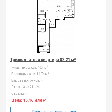
Трёхкомнатная квартира 82.21 м²
2
Жилая площадь:
40.1 м
2
Площадь кухни:
14.74 м
Высота потолков:
—
Этаж:
13 из 21 - 24
Отделка:
—
Цена:
16.16 млн ₽
Посмотреть планировку